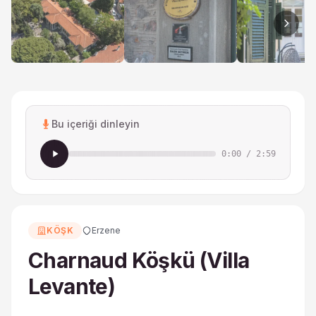
Bu içeriği dinleyin
0:00
/
2:59
KÖŞK
Erzene
Charnaud Köşkü (Villa
Levante)