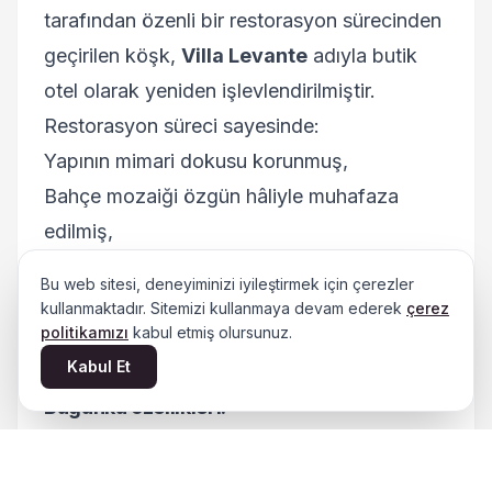
tarafından özenli bir restorasyon sürecinden
geçirilen köşk,
Villa Levante
adıyla butik
otel olarak yeniden işlevlendirilmiştir.
Restorasyon süreci sayesinde:
Yapının mimari dokusu korunmuş,
Bahçe mozaiği özgün hâliyle muhafaza
edilmiş,
Eski mahzen sanat galerisi olarak
Bu web sitesi, deneyiminizi iyileştirmek için çerezler
düzenlenmiş,
kullanmaktadır. Sitemizi kullanmaya devam ederek
çerez
politikamızı
kabul etmiş olursunuz.
Köşk İzmir’de
otel olarak kullanılan tek
Kabul Et
Levanten köşk
kimliğini kazanmıştır.
Bugünkü özellikleri:
11 oda
Restoran