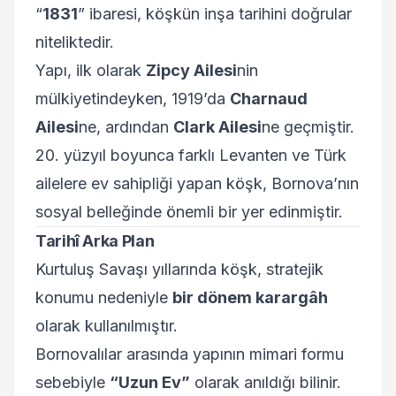
“
1831
” ibaresi, köşkün inşa tarihini doğrular
niteliktedir.
Yapı, ilk olarak
Zipcy Ailesi
nin
mülkiyetindeyken, 1919’da
Charnaud
Ailesi
ne, ardından
Clark Ailesi
ne geçmiştir.
20. yüzyıl boyunca farklı Levanten ve Türk
ailelere ev sahipliği yapan köşk, Bornova’nın
sosyal belleğinde önemli bir yer edinmiştir.
Tarihî Arka Plan
Kurtuluş Savaşı yıllarında köşk, stratejik
konumu nedeniyle
bir dönem karargâh
olarak kullanılmıştır.
Bornovalılar arasında yapının mimari formu
sebebiyle
“Uzun Ev”
olarak anıldığı bilinir.