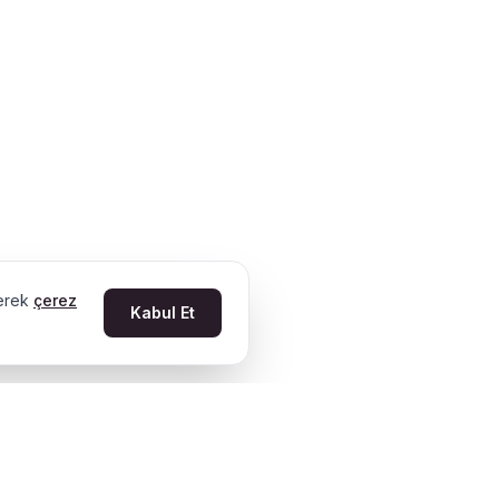
derek
çerez
Kabul Et