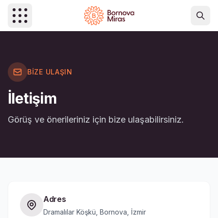
Ana içeriğe atla
BIZE ULAŞIN
İletişim
Görüş ve önerileriniz için bize ulaşabilirsiniz.
Adres
Dramalılar Köşkü, Bornova, İzmir