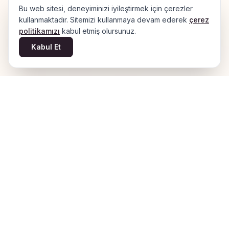
Bu web sitesi, deneyiminizi iyileştirmek için çerezler
kullanmaktadır. Sitemizi kullanmaya devam ederek
çerez
politikamızı
kabul etmiş olursunuz.
Kabul Et
M.Ö. 6500
M.S. 2025
Kaynak:
Hikayeler Şehri Bornova
– Altan Altın
Bornova'nın zengin kültürel mirasını korumayı ve görünür