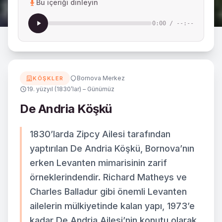
Bu içeriği dinleyin
0:00
/
--:--
Bornova Merkez
KÖŞKLER
19. yüzyıl (1830’lar) – Günümüz
De Andria Köşkü
1830’larda Zipcy Ailesi tarafından
yaptırılan De Andria Köşkü, Bornova’nın
erken Levanten mimarisinin zarif
örneklerindendir. Richard Matheys ve
Charles Balladur gibi önemli Levanten
ailelerin mülkiyetinde kalan yapı, 1973’e
kadar De Andria Ailesi’nin konutu olarak