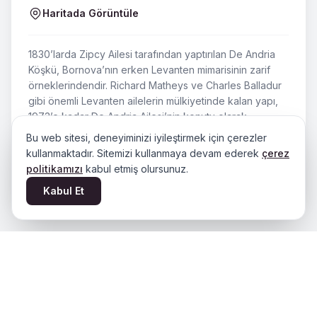
Haritada Görüntüle
1830’larda Zipcy Ailesi tarafından yaptırılan De Andria
Köşkü, Bornova’nın erken Levanten mimarisinin zarif
örneklerindendir. Richard Matheys ve Charles Balladur
gibi önemli Levanten ailelerin mülkiyetinde kalan yapı,
1973’e kadar De Andria Ailesi’nin konutu olarak
kullanıldı. Günümüzde restore edilerek kafe olarak
Bu web sitesi, deneyiminizi iyileştirmek için çerezler
hizmet vermektedir.
kullanmaktadır. Sitemizi kullanmaya devam ederek
çerez
politikamızı
kabul etmiş olursunuz.
Dönem
:
19. yüzyıl (1830’lar) – Günümüz
Kabul Et
İlginizi Çekebilir
Tümünü Gör