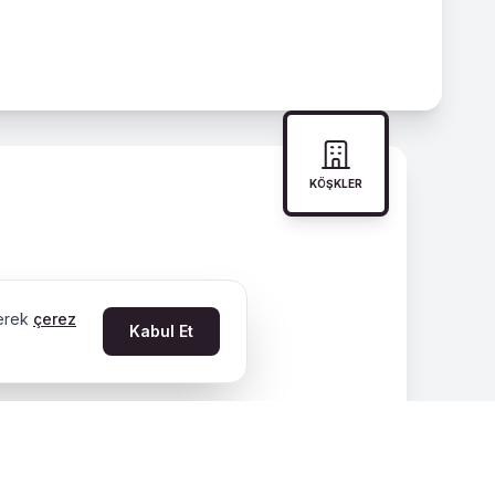
KÖŞKLER
derek
çerez
Kabul Et
tüccar Giuseppe Pasquali tarafından yaptırılmıştır.
redilmiştir. Günümüzde özel kafe-restaurant olarak