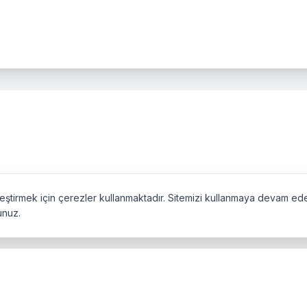
ileştirmek için çerezler kullanmaktadır. Sitemizi kullanmaya devam e
unuz.
Köşkü, 1835–1840 yılları arasında Sakız Adası’ndan İzmir’e göç eden 
 geçen köşk, 1941’de kamulaştırılarak Bornova Ziraat Mektebi’ne dev