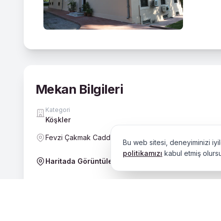
Mekan Bilgileri
Kategori
Köşkler
Fevzi Çakmak Caddesi, Mahfel girişi, Bornova
Bu web sitesi, deneyiminizi iy
politikamızı
kabul etmiş olurs
Haritada Görüntüle
Fevzi Çakmak Caddesi girişinde yer alan Pasquali (Barry) 
1925’te Giovanni Pasquali’nin ölümünün ardından ailesine