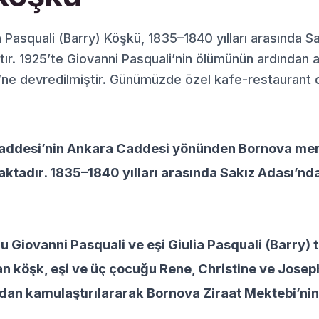
 Pasquali (Barry) Köşkü, 1835–1840 yılları arasında S
tır. 1925’te Giovanni Pasquali’nin ölümünün ardından 
’ne devredilmiştir. Günümüzde özel kafe-restaurant 
addesi’nin Ankara Caddesi yönünden Bornova merk
aktadır. 1835–1840 yılları arasında Sakız Adası’n
 Giovanni Pasquali ve eşi Giulia Pasquali (Barry) t
n köşk, eşi ve üç çocuğu Rene, Christine ve Joseph
ndan kamulaştırılararak Bornova Ziraat Mektebi’nin 