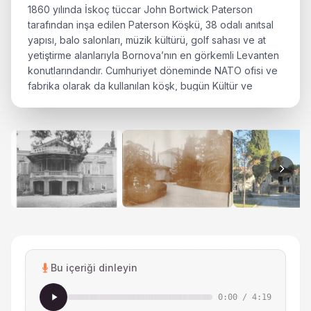
1860 yılında İskoç tüccar John Bortwick Paterson
tarafından inşa edilen Paterson Köşkü, 38 odalı anıtsal
yapısı, balo salonları, müzik kültürü, golf sahası ve at
yetiştirme alanlarıyla Bornova’nın en görkemli Levanten
konutlarındandır. Cumhuriyet döneminde NATO ofisi ve
fabrika olarak da kullanılan köşk, bugün Kültür ve
Turizm Bakanlığı’na devredilmiş durumdadır.
Bu içeriği dinleyin
0:00
/
4:19