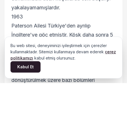
yakalayamamışlardır.
1963
Paterson Ailesi Türkiye'den ayrılıp
İngiltere'ye göç etmiştir. Köşk daha sonra 5
yıla yakın bir süre NATO personeli tarafından
Bu web sitesi, deneyiminizi iyileştirmek için çerezler
kullanmaktadır. Sitemizi kullanmaya devam ederek
çerez
ofis olarak kullanılmıştır.
politikamızı
kabul etmiş olursunuz.
1973 - 1978
Kabul Et
1973'te bir firma tarafından halı fabrikasına
dönüştürülmek üzere bazı bölümleri
yıkılmıştır. 1978'de bina hakkında
kamulaştırma kararı verilmiş ve Kültür
Bakanlığı'na geçmiştir.
2016 - Günümüz
2016’da İzmir Büyükşehir Belediyesi